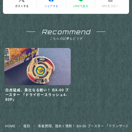
ポストする
シェアする
LINEで送る
URLをコピー
Recommend
こちらの記事もどうぞ
白虎猛威、勇壮なる戦い！ BX-00 ブ
ースター 「ドライガースラッシュ4-
80P」
2024.04.27
復刻
HOME
復刻
朱雀燃翔、煌めく情熱！ BX-00 ブースター 「ドランザースパ
＞
＞