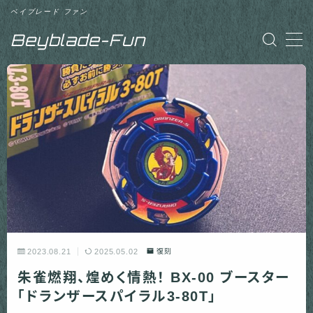
ベイブレード ファン
Beyblade-Fun
MENU
「Beyblade-Fun」について
お問い合わせ
2023.08.21
2025.05.02
復刻
朱雀燃翔、煌めく情熱！ BX-00 ブースター
「ドランザースパイラル3-80T」