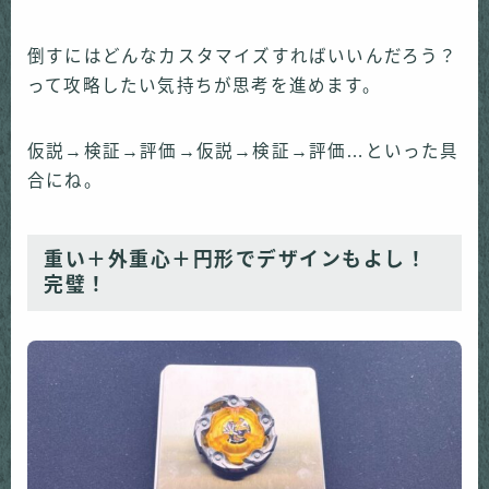
倒すにはどんなカスタマイズすればいいんだろう？
って攻略したい気持ちが思考を進めます。
仮説→検証→評価→仮説→検証→評価…といった具
合にね。
重い＋外重心＋円形でデザインもよし！
完璧！